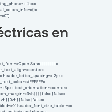
cing_phone=»-1px»
l_colors_info=»{}»
=»0″]
éctricas en
text_font=»Open Sans||||||||»
r_text_align=»center»
x» header_letter_spacing=»-2px»
_text_color=»#FFFFFF»
=»3px» text_orientation=»center»
om_margin=»3vh||||false|false»
h||0vh||false|false»
led=»0″ header_font_size_tablet=»»
last_edited=»on|phone»