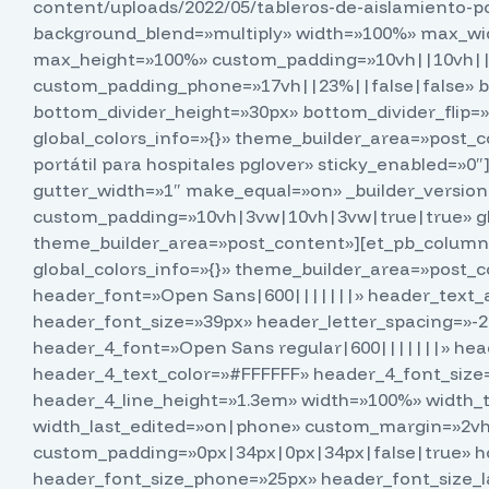
content/uploads/2022/05/tableros-de-aislamiento-por
background_blend=»multiply» width=»100%» max_wi
max_height=»100%» custom_padding=»10vh||10vh||t
custom_padding_phone=»17vh||23%||false|false» b
bottom_divider_height=»30px» bottom_divider_flip=»
global_colors_info=»{}» theme_builder_area=»post_co
portátil para hospitales pglover» sticky_enabled=»
gutter_width=»1″ make_equal=»on» _builder_versio
custom_padding=»10vh|3vw|10vh|3vw|true|true» glo
theme_builder_area=»post_content»][et_pb_column t
global_colors_info=»{}» theme_builder_area=»post_co
header_font=»Open Sans|600|||||||» header_text_al
header_font_size=»39px» header_letter_spacing=»-2
header_4_font=»Open Sans regular|600|||||||» head
header_4_text_color=»#FFFFFF» header_4_font_size
header_4_line_height=»1.3em» width=»100%» width_
width_last_edited=»on|phone» custom_margin=»2vh
custom_padding=»0px|34px|0px|34px|false|true» ho
header_font_size_phone=»25px» header_font_size_