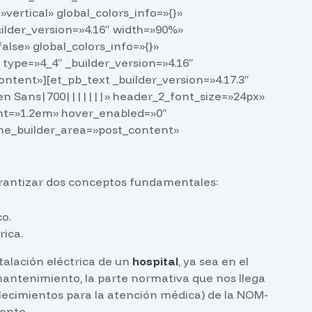
vertical» global_colors_info=»{}»
lder_version=»4.16″ width=»90%»
se» global_colors_info=»{}»
ype=»4_4″ _builder_version=»4.16″
ntent»][et_pb_text _builder_version=»4.17.3″
n Sans|700|||||||» header_2_font_size=»24px»
ght=»1.2em» hover_enabled=»0″
eme_builder_area=»post_content»
garantizar dos conceptos fundamentales:
o.
rica.
talación eléctrica de un
hospital
, ya sea en el
 mantenimiento, la parte normativa que nos llega
lecimientos para la atención médica) de la NOM-
ento.