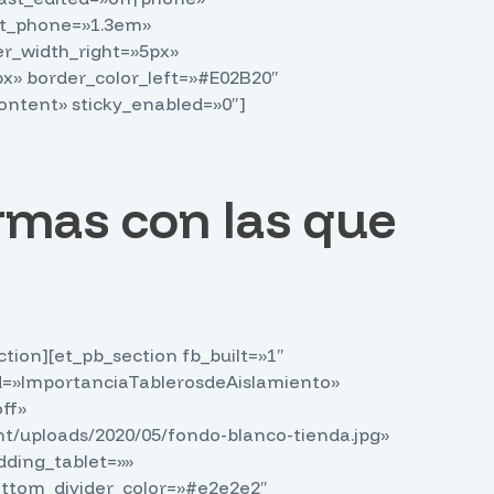
ght_phone=»1.3em»
r_width_right=»5px»
px» border_color_left=»#E02B20″
ontent» sticky_enabled=»0″]
rmas con las que
tion][et_pb_section fb_built=»1″
=»ImportanciaTablerosdeAislamiento»
ff»
/uploads/2020/05/fondo-blanco-tienda.jpg»
ding_tablet=»»
ttom_divider_color=»#e2e2e2″