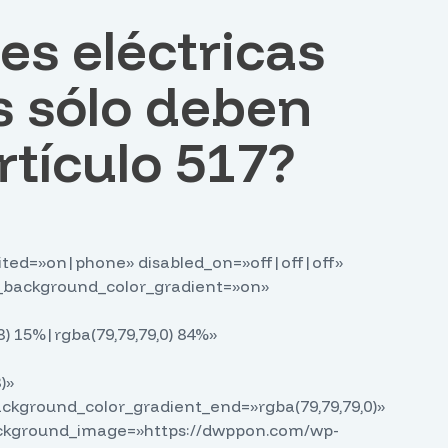
es eléctricas
s sólo deben
rtículo 517?
dited=»on|phone» disabled_on=»off|off|off»
se_background_color_gradient=»on»
) 15%|rgba(79,79,79,0) 84%»
)»
ckground_color_gradient_end=»rgba(79,79,79,0)»
ackground_image=»https://dwppon.com/wp-