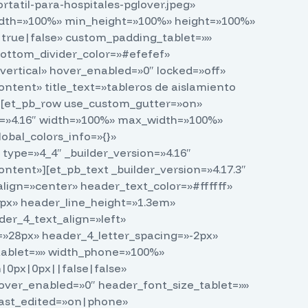
tatil-para-hospitales-pglover.jpeg»
dth=»100%» min_height=»100%» height=»100%»
rue|false» custom_padding_tablet=»»
ottom_divider_color=»#efefef»
vertical» hover_enabled=»0″ locked=»off»
ntent» title_text=»tableros de aislamiento
0″][et_pb_row use_custom_gutter=»on»
n=»4.16″ width=»100%» max_width=»100%»
bal_colors_info=»{}»
ype=»4_4″ _builder_version=»4.16″
ntent»][et_pb_text _builder_version=»4.17.3″
ign=»center» header_text_color=»#ffffff»
px» header_line_height=»1.3em»
er_4_text_align=»left»
=»28px» header_4_letter_spacing=»-2px»
tablet=»» width_phone=»100%»
|0px|0px||false|false»
ver_enabled=»0″ header_font_size_tablet=»»
last_edited=»on|phone»