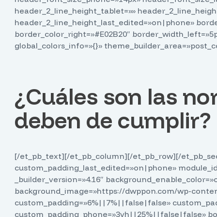
header_2_line_height_tablet=»» header_2_line_hei
header_2_line_height_last_edited=»on|phone» borde
border_color_right=»#E02B20″ border_width_left=»5
global_colors_info=»{}» theme_builder_area=»post_c
¿Cuáles son las no
deben de cumplir?
[/et_pb_text][/et_pb_column][/et_pb_row][/et_pb_sec
custom_padding_last_edited=»on|phone» module_id
_builder_version=»4.16″ background_enable_color=»o
background_image=»https://dwppon.com/wp-content
custom_padding=»6%||7%||false|false» custom_pad
custom_padding_phone=»3vh||25%||false|false» bo