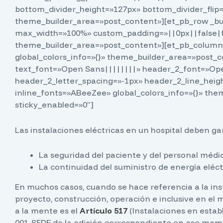
bottom_divider_height=»127px» bottom_divider_flip=»
theme_builder_area=»post_content»][et_pb_row _bui
max_width=»100%» custom_padding=»||0px||false|fal
theme_builder_area=»post_content»][et_pb_column t
global_colors_info=»{}» theme_builder_area=»post_co
text_font=»Open Sans||||||||» header_2_font=»Ope
header_2_letter_spacing=»-1px» header_2_line_hei
inline_fonts=»ABeeZee» global_colors_info=»{}» th
sticky_enabled=»0″]
Las instalaciones eléctricas en un hospital deben 
La seguridad del paciente y del personal médic
La continuidad del suministro de energía eléct
En muchos casos, cuando se hace referencia a la ins
proyecto, construcción, operación e inclusive en el
a la mente es el
Artículo 517
(Instalaciones en estab
001-SEDE de la edición correspondiente en ese mom