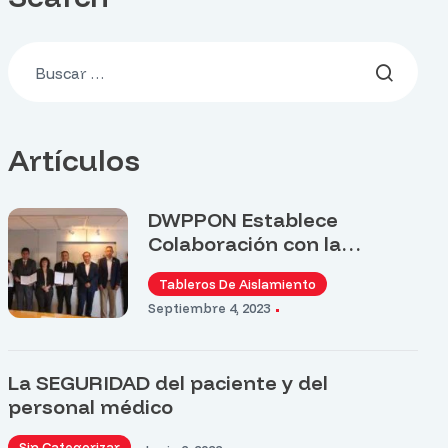
Artículos
DWPPON Establece
Colaboración con la
Universidad La Salle Bajío y
Tableros De Aislamiento
el CIME de León
Septiembre 4, 2023
La SEGURIDAD del paciente y del
personal médico
Sin Categorizar