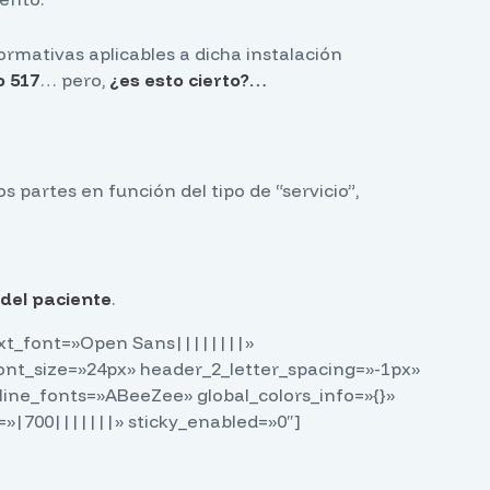
rmativas aplicables a dicha instalación
o 517
… pero,
¿es esto cierto?…
s partes en función del tipo de “servicio”,
del paciente
.
text_font=»Open Sans||||||||»
nt_size=»24px» header_2_letter_spacing=»-1px»
line_fonts=»ABeeZee» global_colors_info=»{}»
»|700|||||||» sticky_enabled=»0″]