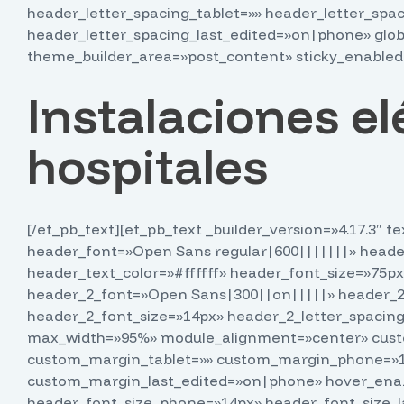
header_letter_spacing_tablet=»» header_letter_spa
header_letter_spacing_last_edited=»on|phone» globa
theme_builder_area=»post_content» sticky_enabled
Instalaciones el
hospitales
[/et_pb_text][et_pb_text _builder_version=»4.17.3″ 
header_font=»Open Sans regular|600|||||||» heade
header_text_color=»#ffffff» header_font_size=»75p
header_2_font=»Open Sans|300||on|||||» header_2
header_2_font_size=»14px» header_2_letter_spacing
max_width=»95%» module_alignment=»center» cust
custom_margin_tablet=»» custom_margin_phone=»1v
custom_margin_last_edited=»on|phone» hover_enab
header_font_size_phone=»14px» header_font_size_