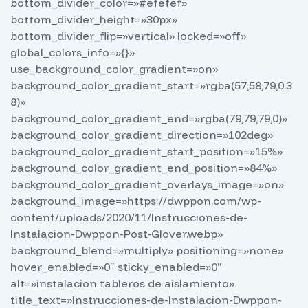
bottom_divider_color=»#efefef»
bottom_divider_height=»30px»
bottom_divider_flip=»vertical» locked=»off»
global_colors_info=»{}»
use_background_color_gradient=»on»
background_color_gradient_start=»rgba(57,58,79,0.3
8)»
background_color_gradient_end=»rgba(79,79,79,0)»
background_color_gradient_direction=»102deg»
background_color_gradient_start_position=»15%»
background_color_gradient_end_position=»84%»
background_color_gradient_overlays_image=»on»
background_image=»https://dwppon.com/wp-
content/uploads/2020/11/Instrucciones-de-
Instalacion-Dwppon-Post-Glover.webp»
background_blend=»multiply» positioning=»none»
hover_enabled=»0″ sticky_enabled=»0″
alt=»instalacion tableros de aislamiento»
title_text=»Instrucciones-de-Instalacion-Dwppon-