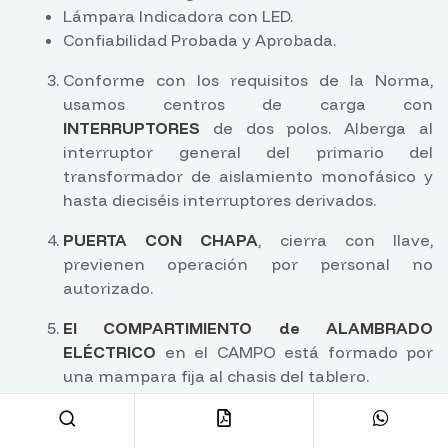
Lámpara Indicadora con LED.
Confiabilidad Probada y Aprobada.
Conforme con los requisitos de la Norma,
usamos centros de carga con
INTERRUPTORES
de dos polos. Alberga al
interruptor general del primario del
transformador de aislamiento monofásico y
hasta dieciséis interruptores derivados.
PUERTA CON CHAPA
, cierra con llave,
previenen operación por personal no
autorizado.
El COMPARTIMIENTO de ALAMBRADO
ELÉCTRICO
en el CAMPO está formado por
una mampara fija al chasis del tablero.
Se suministra un bloque de
TERMINALES
para
la conexión de conductores de tierra remotos.