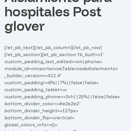
hospitales Post
glover
[/et_pb_text][/et_pb_column][/et_pb_row]
[/et_pb_section][et_pb_section fb_built=»1″
custom_padding_last_edited=»on|phone»
module_id=»ImportanciaTablerosdeAislamiento»
_builder_version=»4.11.4″
custom_padding=»6%||7%||false|false»
custom_padding_tablet=»»
custom_padding_phone=»3vh||25%||false|false»
bottom_divider_color=»#e2e2e2″
bottom_divider_height=»127px»
bottom_divider_flip=»vertical»
global_colors_info=»{}»