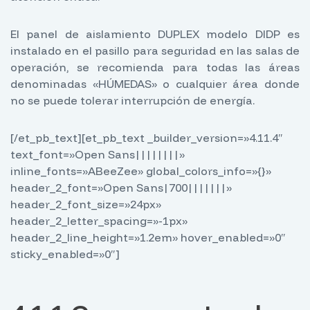
El panel de aislamiento DUPLEX modelo DIDP es
instalado en el pasillo para seguridad en las salas de
operación, se recomienda para todas las áreas
denominadas «HÚMEDAS» o cualquier área donde
no se puede tolerar interrupción de energía.
[/et_pb_text][et_pb_text _builder_version=»4.11.4″
text_font=»Open Sans||||||||»
inline_fonts=»ABeeZee» global_colors_info=»{}»
header_2_font=»Open Sans|700|||||||»
header_2_font_size=»24px»
header_2_letter_spacing=»-1px»
header_2_line_height=»1.2em» hover_enabled=»0″
sticky_enabled=»0″]