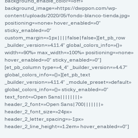
background_enable_color=»off»
background_image=»https://dwppon.com/wp-
content/uploads/2020/05/fondo-blanco-tienda.jpg»
positioning=»none» hover_enabled=»0″
sticky_enabled=»0″
custom_margin=»1px||||false|false»][et_pb_row
_builder_version=»4.11.4″ global_colors_info=»{}»
width=»90%» max_width=»100%» positioning=»none»
hover_enabled=»0″ sticky_enabled=»0″]
[et_pb_column type=»4_4″ _builder_version=»4.4.7″
global_colors_info=»{}»][et_pb_text
_builder_version=»4.11.4″ _module_preset=»default»
global_colors_info=»{}» sticky_enabled=»0″
text_font=»Open Sans||||||||»
header_2_font=»Open Sans|700|||||||»
header_2_font_size=»24px»
header_2_letter_spacing=»-1px»
header_2_line_height=»1.2em» hover_enabled=»0″]