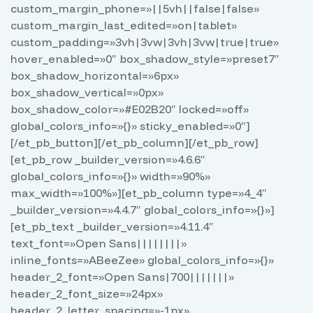
custom_margin_phone=»||5vh||false|false»
custom_margin_last_edited=»on|tablet»
custom_padding=»3vh|3vw|3vh|3vw|true|true»
hover_enabled=»0″ box_shadow_style=»preset7″
box_shadow_horizontal=»6px»
box_shadow_vertical=»0px»
box_shadow_color=»#E02B20″ locked=»off»
global_colors_info=»{}» sticky_enabled=»0″]
[/et_pb_button][/et_pb_column][/et_pb_row]
[et_pb_row _builder_version=»4.6.6″
global_colors_info=»{}» width=»90%»
max_width=»100%»][et_pb_column type=»4_4″
_builder_version=»4.4.7″ global_colors_info=»{}»]
[et_pb_text _builder_version=»4.11.4″
text_font=»Open Sans||||||||»
inline_fonts=»ABeeZee» global_colors_info=»{}»
header_2_font=»Open Sans|700|||||||»
header_2_font_size=»24px»
header_2_letter_spacing=»-1px»