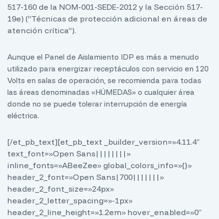
517-160 de la NOM-001-SEDE-2012 y la Sección 517-
19e) (“Técnicas de protección adicional en áreas de
atención crítica”).
Aunque el Panel de Aislamiento IDP es más a menudo
utilizado para energizar receptáculos con servicio en 120
Volts en salas de operación, se recomienda para todas
las áreas denominadas «HÚMEDAS» o cualquier área
donde no se puede tolerar interrupción de energía
eléctrica.
[/et_pb_text][et_pb_text _builder_version=»4.11.4″
text_font=»Open Sans||||||||»
inline_fonts=»ABeeZee» global_colors_info=»{}»
header_2_font=»Open Sans|700|||||||»
header_2_font_size=»24px»
header_2_letter_spacing=»-1px»
header_2_line_height=»1.2em» hover_enabled=»0″