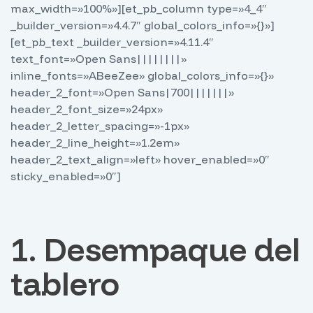
max_width=»100%»][et_pb_column type=»4_4″
_builder_version=»4.4.7″ global_colors_info=»{}»]
[et_pb_text _builder_version=»4.11.4″
text_font=»Open Sans||||||||»
inline_fonts=»ABeeZee» global_colors_info=»{}»
header_2_font=»Open Sans|700|||||||»
header_2_font_size=»24px»
header_2_letter_spacing=»-1px»
header_2_line_height=»1.2em»
header_2_text_align=»left» hover_enabled=»0″
sticky_enabled=»0″]
1. Desempaque del
tablero