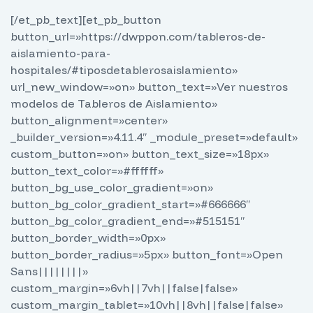
[/et_pb_text][et_pb_button
button_url=»https://dwppon.com/tableros-de-
aislamiento-para-
hospitales/#tiposdetablerosaislamiento»
url_new_window=»on» button_text=»Ver nuestros
modelos de Tableros de Aislamiento»
button_alignment=»center»
_builder_version=»4.11.4″ _module_preset=»default»
custom_button=»on» button_text_size=»18px»
button_text_color=»#ffffff»
button_bg_use_color_gradient=»on»
button_bg_color_gradient_start=»#666666″
button_bg_color_gradient_end=»#515151″
button_border_width=»0px»
button_border_radius=»5px» button_font=»Open
Sans||||||||»
custom_margin=»6vh||7vh||false|false»
custom_margin_tablet=»10vh||8vh||false|false»