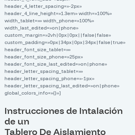
header_4_letter_spacing=»-2px»
header_4_line_height=»1.3em» width=»100%»
width_tablet=»» width_phone=»100%»
width_last_edited=»on|phone»
custom_margin=»2vh|0px|0px||false|false»
custom_padding=»0px|34px|0px|34px|false|true»
header_font_size_tablet=»»
header_font_size_phone=»25px»
header_font_size_last_edited=»on|phone»
header_letter_spacing_tablet=»»
header_letter_spacing_phone=»-1px»
header_letter_spacing_last_edited=»on|phone»
global_colors_info=»{}»]
Instrucciones de Intalación
de un
Tablero De Aislamiento