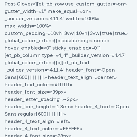
Post-Glover»][et_pb_row use_custom_gutter=»on»
gutter_width=»1″ make_equal=»on»
_builder_version=»4.11.4″ width=»100%»
max_width=»100%»
custom_padding=»10vh|3vw|10vh|3vw|true|true»
global_colors_info=»{}» positioning=»none»
hover_enabled=»0″ sticky_enabled=»0″]
[et_pb_column type=»4_4″ _builder_version=»4.4.7″
global_colors_info=»{}»][et_pb_text
_builder_version=»4.11.4″ header_font=»Open
Sans|600|||||||» header_text_align=»center»
header_text_color=»#ffffff»
header_font_size=»39px»
header_letter_spacing=»-2px»
header_line_height=»1.3em» header_4_font=»Open
Sans regular|600|||||||»
header_4_text_align=»left»
header_4_text_color=»#FFFFFF»
header_4_font_size=»28px»