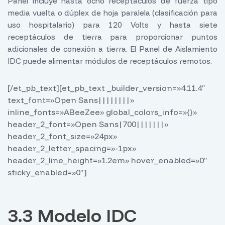
Panel incluye hasta ocho receptáculos de fuerza tipo
media vuelta o dúplex de hoja paralela (clasificación para
uso hospitalario) para 120 Volts y hasta siete
receptáculos de tierra para proporcionar puntos
adicionales de conexión a tierra. El Panel de Aislamiento
IDC puede alimentar módulos de receptáculos remotos.
[/et_pb_text][et_pb_text _builder_version=»4.11.4″
text_font=»Open Sans||||||||»
inline_fonts=»ABeeZee» global_colors_info=»{}»
header_2_font=»Open Sans|700|||||||»
header_2_font_size=»24px»
header_2_letter_spacing=»-1px»
header_2_line_height=»1.2em» hover_enabled=»0″
sticky_enabled=»0″]
3.3 Modelo IDC