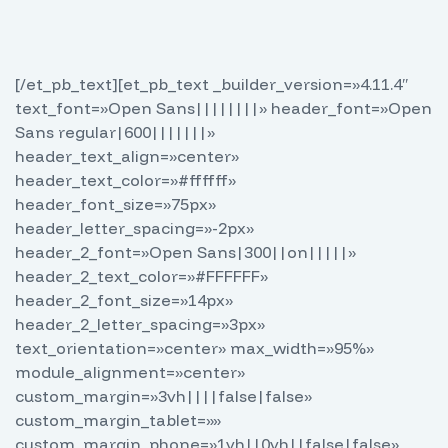
[/et_pb_text][et_pb_text _builder_version=»4.11.4″
text_font=»Open Sans||||||||» header_font=»Open
Sans regular|600|||||||»
header_text_align=»center»
header_text_color=»#ffffff»
header_font_size=»75px»
header_letter_spacing=»-2px»
header_2_font=»Open Sans|300||on|||||»
header_2_text_color=»#FFFFFF»
header_2_font_size=»14px»
header_2_letter_spacing=»3px»
text_orientation=»center» max_width=»95%»
module_alignment=»center»
custom_margin=»3vh||||false|false»
custom_margin_tablet=»»
custom_margin_phone=»1vh||0vh||false|false»