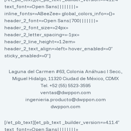
text_font=»Open Sans||||||||»
inline_fonts=»ABeeZee» global_colors_info=»{}»
header_2_font=»Open Sans|700|||||||»
header_2_font_size=»24px»
header_2_letter_spacing=»-1px»
header_2_line_height=»1.2em»
header_2_text_align=»left» hover_enabled=»0″
sticky_enabled=»0″]
Laguna del Carmen #63, Colonia Anáhuac I Secc.,
Miguel Hidalgo, 11320 Ciudad de México, CDMX
Tel. +52 (55) 5523-3595
ventas@dwppon.com
ingenieria.producto@dwppon.com
dwppon.com
[/et_pb_text][et_pb_text _builder_version=»4.11.4″
text_font=»Open Sans||||||||»