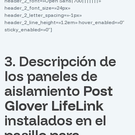
header_2_font=»Open Sans|700|||||||»
header_2_font_size=»24px»
header_2_letter_spacing=»-1px»
header_2_line_height=»1.2em» hover_enabled=»0″
sticky_enabled=»0″]
3. Descripción de
los paneles de
aislamiento
Post
Glover LifeLink
instalados en el
pasillo para