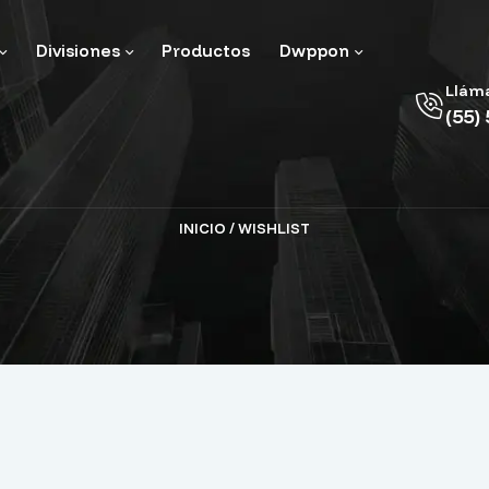
Divisiones
Productos
Dwppon
Llám
(55)
INICIO
/ WISHLIST