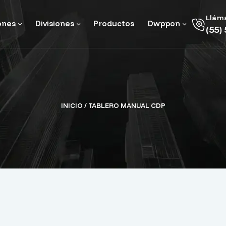
Llám
ones
Divisiones
Productos
Dwppon
(55)
INICIO
/ TABLERO MANUAL CDP