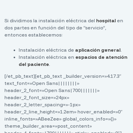
Si dividimos la instalación eléctrica del
hospital
en
dos partes en función del tipo de “servicio”,
entonces establecemos:
Instalación eléctrica de
aplicación general
.
Instalación eléctrica en
espacios de atención
del paciente
.
[/et_pb_text][et_pb_text _builder_version=»4.17.3″
text_font=»Open Sans||||||||»
header_2_font=»Open Sans|700|||||||»
header_2_font_size=»24px»
header_2_letter_spacing=»-1px»
header_2_line_height=»1.2em» hover_enabled=»0″
inline_fonts=»ABeeZee» global_colors_info=»{}»
theme_builder_area=»post_content»
header_4_font=»|700|||||||» sticky_enabled=»0″]