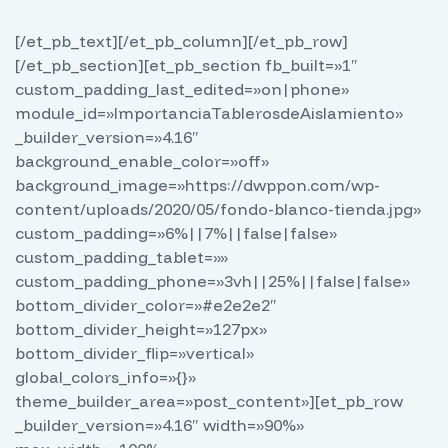
[/et_pb_text][/et_pb_column][/et_pb_row]
[/et_pb_section][et_pb_section fb_built=»1″
custom_padding_last_edited=»on|phone»
module_id=»ImportanciaTablerosdeAislamiento»
_builder_version=»4.16″
background_enable_color=»off»
background_image=»https://dwppon.com/wp-
content/uploads/2020/05/fondo-blanco-tienda.jpg»
custom_padding=»6%||7%||false|false»
custom_padding_tablet=»»
custom_padding_phone=»3vh||25%||false|false»
bottom_divider_color=»#e2e2e2″
bottom_divider_height=»127px»
bottom_divider_flip=»vertical»
global_colors_info=»{}»
theme_builder_area=»post_content»][et_pb_row
_builder_version=»4.16″ width=»90%»