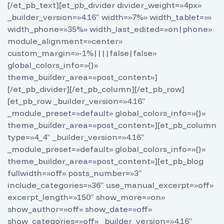
[/et_pb_text][et_pb_divider divider_weight=»4px»
_builder_version=»4.16″ width=»7%» width_tablet=»»
width_phone=»35%» width_last_edited=»on|phone»
module_alignment=»center»
custom_margin=»-1%||||false|false»
global_colors_info=»{}»
theme_builder_area=»post_content»]
[/et_pb_divider][/et_pb_column][/et_pb_row]
[et_pb_row _builder_version=»4.16″
_module_preset=»default» global_colors_info=»{}»
theme_builder_area=»post_content»][et_pb_column
type=»4_4″ _builder_version=»4.16″
_module_preset=»default» global_colors_info=»{}»
theme_builder_area=»post_content»][et_pb_blog
fullwidth=»off» posts_number=»3″
include_categories=»36″ use_manual_excerpt=»off»
excerpt_length=»150″ show_more=»on»
show_author=»off» show_date=»off»
show_categories=»off» _builder_version=»4.16″