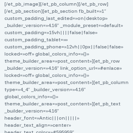
[/et_pb_image][/et_pb_column][/et_pb_row]
[/et_pb_section][et_pb_section fb_built=»1″
custom_padding_last_edited=»on|desktop»
_builder_version=»4.16″ _module_preset=»default»
custom_padding=»15vh||||false|false»
custom_padding_tablet=»»
custom_padding_phone=»12vh||0px||false|false»
locked=»off» global_colors_info=»{}»
theme_builder_area=»post_content»][et_pb_row
_builder_version=»4.16″ link_option_url=»#enlace»
locked=»off» global_colors_info=»{}»
theme_builder_area=»post_content»][et_pb_column
type=»4_4″ _builder_version=»4.16″
global_colors_info=»{}»
theme_builder_area=»post_content»][et_pb_text
_builder_version=»4.16″
header_font=»Antic|||on|||||»
header_text_align=»center»
header_text_color=»#595959″