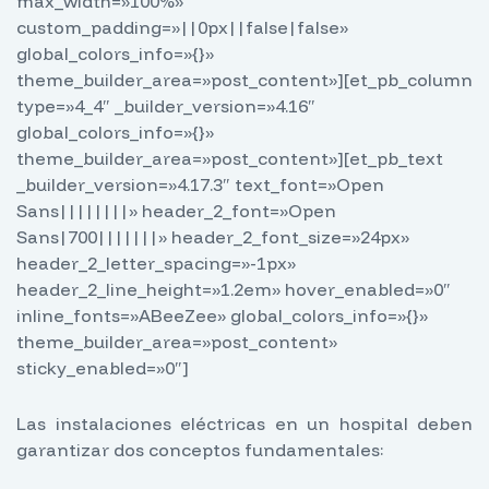
max_width=»100%»
custom_padding=»||0px||false|false»
global_colors_info=»{}»
theme_builder_area=»post_content»][et_pb_column
type=»4_4″ _builder_version=»4.16″
global_colors_info=»{}»
theme_builder_area=»post_content»][et_pb_text
_builder_version=»4.17.3″ text_font=»Open
Sans||||||||» header_2_font=»Open
Sans|700|||||||» header_2_font_size=»24px»
header_2_letter_spacing=»-1px»
header_2_line_height=»1.2em» hover_enabled=»0″
inline_fonts=»ABeeZee» global_colors_info=»{}»
theme_builder_area=»post_content»
sticky_enabled=»0″]
Las instalaciones eléctricas en un hospital deben
garantizar dos conceptos fundamentales: