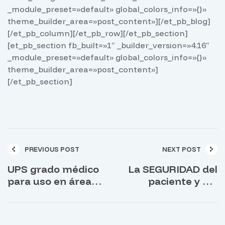
_module_preset=»default» global_colors_info=»{}»
theme_builder_area=»post_content»][/et_pb_blog]
[/et_pb_column][/et_pb_row][/et_pb_section]
[et_pb_section fb_built=»1″ _builder_version=»4.16″
_module_preset=»default» global_colors_info=»{}»
theme_builder_area=»post_content»]
[/et_pb_section]
PREVIOUS POST
NEXT POST
UPS grado médico
La SEGURIDAD del
para uso en áreas
paciente y del
de atención crítica
personal médico
en clínicas y
hospitales