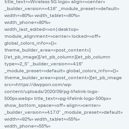
title_text=»Wireless 5G logo» align=»center»
_builder_version=»4.16″ _module_preset=»default»
width=»80%» width_tablet=»80%»
width_phone=»80%»
width_last_edited=»on|desktop»
module_alignment=»center» locked=»off»
global_colors_info=»{}»
theme_builder_area=»post_content»]
[/et_pb_image][/et_pb_column][et_pb_column
type=»2_5″ _builder_version=»4.16″
_module_preset=»default» global_colors_info=»{}»
theme_builder_area=»post_content»][et_pb_image
src=»https://dwppon.com/wp-
content/uploads/2020/09/pg-lifelink-logo-
500px.webp» title_text=»pg-lifelink-logo-500px»
show_bottom_space=»off» align=»center»
_builder_version=»4.17.0″ _module_preset=»default»
width=»92%» width_tablet=»55%»
width_phone=»55%»