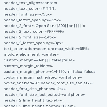
header_text_align=»center»
header_text_color=»#ffffff»
header_font_size=»75px»
header_letter_spacing=»-2px»
header_2_font=»Open Sans|300||on|||||»
header_2_text_color=»#FFFFFF»
header_2_font_size=»14px»
header_2_letter_spacing=»3px»
text_orientation=»center» max_width=»95%»
module_alignment=»center»
custom_margin=»3vh||||false|false»
custom_margin_tablet=»»
custom_margin_phone=»1vh||0vh||false|false»
custom_margin_last_edited=»on|phone»
hover_enabled=»0″ header_font_size_tablet=»»
header_font_size_phone=»14px»
header_font_size_last_edited=»on|phone»
header_2_line_height_tablet=»»
header_2_line_height_phone=»1.3em»