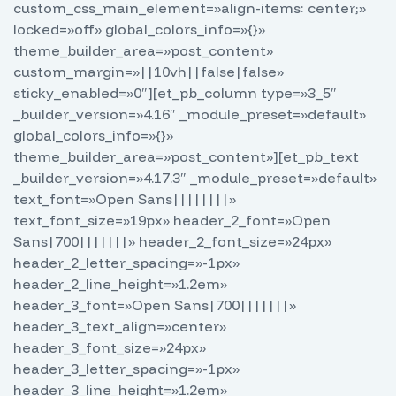
custom_css_main_element=»align-items: center;»
locked=»off» global_colors_info=»{}»
theme_builder_area=»post_content»
custom_margin=»||10vh||false|false»
sticky_enabled=»0″][et_pb_column type=»3_5″
_builder_version=»4.16″ _module_preset=»default»
global_colors_info=»{}»
theme_builder_area=»post_content»][et_pb_text
_builder_version=»4.17.3″ _module_preset=»default»
text_font=»Open Sans||||||||»
text_font_size=»19px» header_2_font=»Open
Sans|700|||||||» header_2_font_size=»24px»
header_2_letter_spacing=»-1px»
header_2_line_height=»1.2em»
header_3_font=»Open Sans|700|||||||»
header_3_text_align=»center»
header_3_font_size=»24px»
header_3_letter_spacing=»-1px»
header_3_line_height=»1.2em»