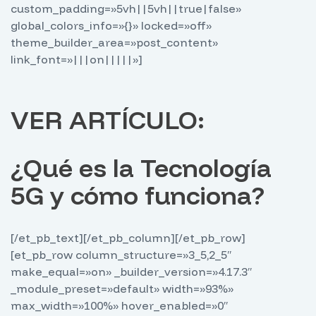
custom_padding=»5vh||5vh||true|false»
global_colors_info=»{}» locked=»off»
theme_builder_area=»post_content»
link_font=»|||on|||||»]
VER ARTÍCULO:
¿Qué es la Tecnología
5G y cómo funciona?
[/et_pb_text][/et_pb_column][/et_pb_row]
[et_pb_row column_structure=»3_5,2_5″
make_equal=»on» _builder_version=»4.17.3″
_module_preset=»default» width=»93%»
max_width=»100%» hover_enabled=»0″