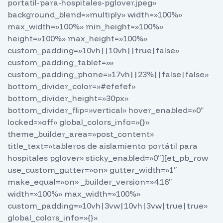
portatil-para-hospitales-pglover.jpeg»
background_blend=»multiply» width=»100%»
max_width=»100%» min_height=»100%»
height=»100%» max_height=»100%»
custom_padding=»10vh||10vh||true|false»
custom_padding_tablet=»»
custom_padding_phone=»17vh||23%||false|false»
bottom_divider_color=»#efefef»
bottom_divider_height=»30px»
bottom_divider_flip=»vertical» hover_enabled=»0″
locked=»off» global_colors_info=»{}»
theme_builder_area=»post_content»
title_text=»tableros de aislamiento portátil para
hospitales pglover» sticky_enabled=»0″][et_pb_row
use_custom_gutter=»on» gutter_width=»1″
make_equal=»on» _builder_version=»4.16″
width=»100%» max_width=»100%»
custom_padding=»10vh|3vw|10vh|3vw|true|true»
global_colors_info=»{}»