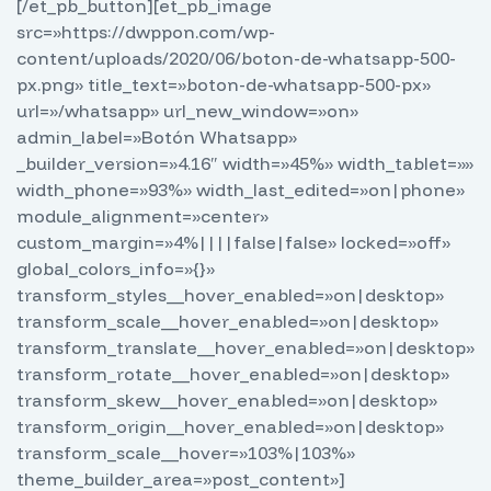
[/et_pb_button][et_pb_image
src=»https://dwppon.com/wp-
content/uploads/2020/06/boton-de-whatsapp-500-
px.png» title_text=»boton-de-whatsapp-500-px»
url=»/whatsapp» url_new_window=»on»
admin_label=»Botón Whatsapp»
_builder_version=»4.16″ width=»45%» width_tablet=»»
width_phone=»93%» width_last_edited=»on|phone»
module_alignment=»center»
custom_margin=»4%||||false|false» locked=»off»
global_colors_info=»{}»
transform_styles__hover_enabled=»on|desktop»
transform_scale__hover_enabled=»on|desktop»
transform_translate__hover_enabled=»on|desktop»
transform_rotate__hover_enabled=»on|desktop»
transform_skew__hover_enabled=»on|desktop»
transform_origin__hover_enabled=»on|desktop»
transform_scale__hover=»103%|103%»
theme_builder_area=»post_content»]