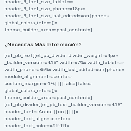
header_6_font_size_tablet=»»
header_6_font_size_phone=»18px»
header_6_font_size_last_edited=»on|phone»
global_colors_info=»{}»
theme_builder_area=»post_content»]
¿Necesitas Más Información?
[/et_pb_text][et_pb_divider divider_weight=»4px»
_builder_version=»4.16″ width=»7%» width_tablet=»»
width_phone=»35%» width_last_edited=»on|phone»
module_alignment=»center»
custom_margin=»-1%||||false|false»
global_colors_info=»{}»
theme_builder_area=»post_content»]
[/et_pb_divider][et_pb_text _builder_version=»4.16″
header_font=»Antic|||on|||||»
header_text_align=»center»
header_text_color=»#ffffff»