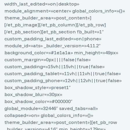
width_last_edited=»on|desktop»
module_alignment=»center» global_colors_info=»{}»
theme_builder_area=»post_content»]
[/et_pb_image][/et_pb_column][/et_pb_row]
[/et_pb_section][et_pb_section fb_built=»1″
custom_padding_last_edited=»on|phone»
module_id=»ats» _builder_version=»4.11.2″
background_color=»#1e1a1a» min_height=»49px»
custom_margin=»0px||||false|false»
custom_padding=»15vh||15vh||true|false»
custom_padding_tablet=»11vh||11vh||true|false»
custom_padding_phone=»12vh||12vh||true|false»
box_shadow_style=»preset1″
box_shadow_blur=»30px»
box_shadow_color=»#000000″
global_module=»32446″ saved_tabs=»all»
collapsed=»on» global_colors_info=»{}»
theme_builder_area=»post_content»][et_pb_row
_builder_version=»4.16″ min_height=»179px»