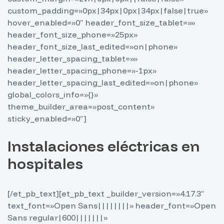
custom_padding=»0px|34px|0px|34px|false|true»
hover_enabled=»0″ header_font_size_tablet=»»
header_font_size_phone=»25px»
header_font_size_last_edited=»on|phone»
header_letter_spacing_tablet=»»
header_letter_spacing_phone=»-1px»
header_letter_spacing_last_edited=»on|phone»
global_colors_info=»{}»
theme_builder_area=»post_content»
sticky_enabled=»0″]
Instalaciones eléctricas en
hospitales
[/et_pb_text][et_pb_text _builder_version=»4.17.3″
text_font=»Open Sans||||||||» header_font=»Open
Sans regular|600|||||||»