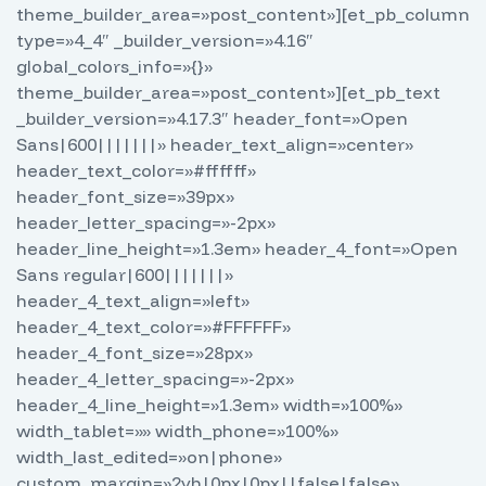
theme_builder_area=»post_content»][et_pb_column
type=»4_4″ _builder_version=»4.16″
global_colors_info=»{}»
theme_builder_area=»post_content»][et_pb_text
_builder_version=»4.17.3″ header_font=»Open
Sans|600|||||||» header_text_align=»center»
header_text_color=»#ffffff»
header_font_size=»39px»
header_letter_spacing=»-2px»
header_line_height=»1.3em» header_4_font=»Open
Sans regular|600|||||||»
header_4_text_align=»left»
header_4_text_color=»#FFFFFF»
header_4_font_size=»28px»
header_4_letter_spacing=»-2px»
header_4_line_height=»1.3em» width=»100%»
width_tablet=»» width_phone=»100%»
width_last_edited=»on|phone»
custom_margin=»2vh|0px|0px||false|false»