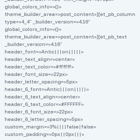
global_colors_info=»{}»
theme_builder_area=»post_content»][et_pb_column
type=»4_4″ _builder_version=»4.16″
global_colors_info=»{}»
theme_builder_area=»post_content»][et_pb_text
_builder_version=»4.16″
header_font=»Antic|||on|||||»
header_text_align=»center»
header_text_color=»#ffffff»
header_font_size=»22px»
header_letter_spacing=»5px»
header_6_font=»Antic|||on|||||»
header_6_text_align=»center»
header_6_text_color=»#FFFFFF»
header_6_font_size=»22px»
header_6_letter_spacing=»5px»
custom_margin=»3%||||false|false»
custom_padding=»0px||0px|||»