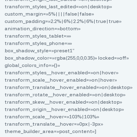
transform_styles_last_edited=»on|desktop»
custom_margin=»5%||||false|false»
custom_padding=»2.2%|6%|2.2%|6%|true|true»
animation_direction=»bottom»
transform_styles_tablet=»»
transform_styles_phone=»»
box_shadow_style=»preset1″
box_shadow_color=»rgba(255,0,0,0.35)» locked=»off»
global_colors_info=»{}»
transform_styles__hover_enabled=»on|hover»
transform_scale__hover_enabled=»on|hover»
transform_translate__hover_enabled=»on|desktop»
transform_rotate__hover_enabled=»on|desktop»
transform_skew__hover_enabled=»on|desktop»
transform_origin__hover_enabled=»on|desktop»
transform_scale__hover=»103%|103%»
transform_translate__hover=»0px|-3px»
theme_builder_area=»post_content»]