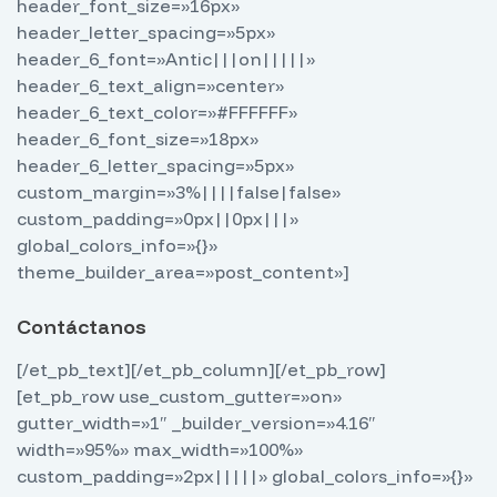
header_font_size=»16px»
header_letter_spacing=»5px»
header_6_font=»Antic|||on|||||»
header_6_text_align=»center»
header_6_text_color=»#FFFFFF»
header_6_font_size=»18px»
header_6_letter_spacing=»5px»
custom_margin=»3%||||false|false»
custom_padding=»0px||0px|||»
global_colors_info=»{}»
theme_builder_area=»post_content»]
Contáctanos
[/et_pb_text][/et_pb_column][/et_pb_row]
[et_pb_row use_custom_gutter=»on»
gutter_width=»1″ _builder_version=»4.16″
width=»95%» max_width=»100%»
custom_padding=»2px|||||» global_colors_info=»{}»