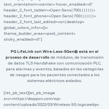
text_orientation=»center» hover_enabled=»0″
header_2_font_tablet=»Open Sans|700|||||||»
header_2_font_phone=»Open Sans|700|||||||»
header_2_font_last_edited=»on|desktop»
global_colors_info=»{}»
theme_builder_area=»post_content»
sticky_enabled=»0″]
PG LifeLink con Wire-Less-5Gen®️
está en el
proceso de desarrollo
de módulos, de transmisión
de datos TLS Handshake con comunicación PLC,
para alarmas y eventos, basados en las categorías
de riesgos para los pacientes conectados a los
sistemas eléctricos aislados.
[/et_pb_text][et_pb_image
src=»https://dwppon.com/wp-
content/uploads/2022/03/Wireless-5G-logo.webp»