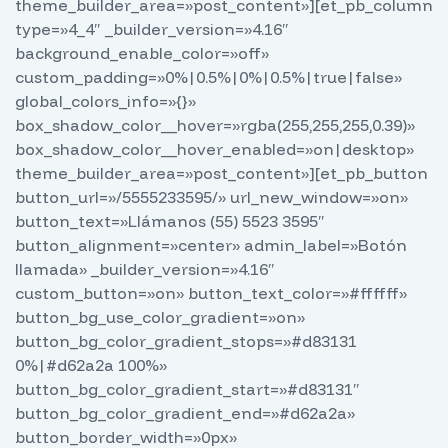
theme_builder_area=»post_content»][et_pb_column
type=»4_4″ _builder_version=»4.16″
background_enable_color=»off»
custom_padding=»0%|0.5%|0%|0.5%|true|false»
global_colors_info=»{}»
box_shadow_color__hover=»rgba(255,255,255,0.39)»
box_shadow_color__hover_enabled=»on|desktop»
theme_builder_area=»post_content»][et_pb_button
button_url=»/5555233595/» url_new_window=»on»
button_text=»Llámanos (55) 5523 3595″
button_alignment=»center» admin_label=»Botón
llamada» _builder_version=»4.16″
custom_button=»on» button_text_color=»#ffffff»
button_bg_use_color_gradient=»on»
button_bg_color_gradient_stops=»#d83131
0%|#d62a2a 100%»
button_bg_color_gradient_start=»#d83131″
button_bg_color_gradient_end=»#d62a2a»
button_border_width=»0px»