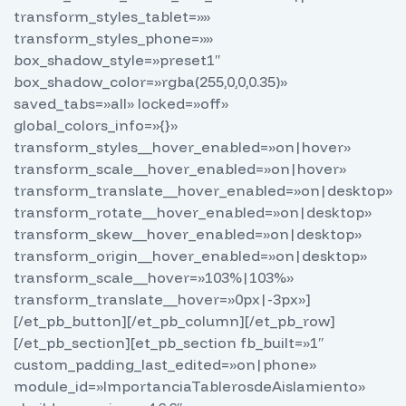
transform_styles_tablet=»»
transform_styles_phone=»»
box_shadow_style=»preset1″
box_shadow_color=»rgba(255,0,0,0.35)»
saved_tabs=»all» locked=»off»
global_colors_info=»{}»
transform_styles__hover_enabled=»on|hover»
transform_scale__hover_enabled=»on|hover»
transform_translate__hover_enabled=»on|desktop»
transform_rotate__hover_enabled=»on|desktop»
transform_skew__hover_enabled=»on|desktop»
transform_origin__hover_enabled=»on|desktop»
transform_scale__hover=»103%|103%»
transform_translate__hover=»0px|-3px»]
[/et_pb_button][/et_pb_column][/et_pb_row]
[/et_pb_section][et_pb_section fb_built=»1″
custom_padding_last_edited=»on|phone»
module_id=»ImportanciaTablerosdeAislamiento»