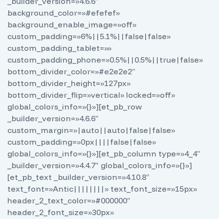
_builder_version=»4.6.6″
background_color=»#efefef»
background_enable_image=»off»
custom_padding=»6%||5.1%||false|false»
custom_padding_tablet=»»
custom_padding_phone=»0.5%||0.5%||true|false»
bottom_divider_color=»#e2e2e2″
bottom_divider_height=»127px»
bottom_divider_flip=»vertical» locked=»off»
global_colors_info=»{}»][et_pb_row
_builder_version=»4.6.6″
custom_margin=»|auto||auto|false|false»
custom_padding=»0px||||false|false»
global_colors_info=»{}»][et_pb_column type=»4_4″
_builder_version=»4.4.7″ global_colors_info=»{}»]
[et_pb_text _builder_version=»4.10.8″
text_font=»Antic||||||||» text_font_size=»15px»
header_2_text_color=»#000000″
header_2_font_size=»30px»