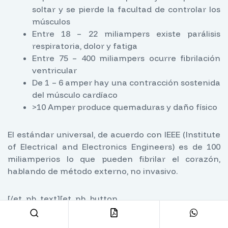
soltar y se pierde la facultad de controlar los
músculos
Entre 18 – 22 miliampers existe parálisis
respiratoria, dolor y fatiga
Entre 75 – 400 miliampers ocurre fibrilación
ventricular
De 1 – 6 amper hay una contracción sostenida
del músculo cardíaco
>10 Amper produce quemaduras y daño físico
El estándar universal, de acuerdo con IEEE (Institute
of Electrical and Electronics Engineers) es de 100
miliamperios lo que pueden fibrilar el corazón,
hablando de método externo, no invasivo.
[/et_pb_text][et_pb_button
button_url=»https://dwppon.com/wp-
content/uploads/2020/11/Ing-Saul-Trevino-Normas-