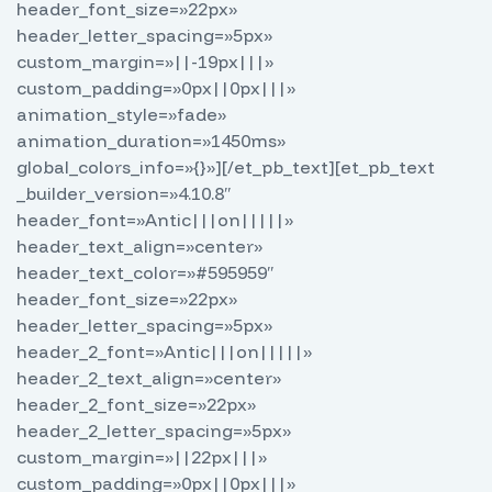
header_font_size=»22px»
header_letter_spacing=»5px»
custom_margin=»||-19px|||»
custom_padding=»0px||0px|||»
animation_style=»fade»
animation_duration=»1450ms»
global_colors_info=»{}»][/et_pb_text][et_pb_text
_builder_version=»4.10.8″
header_font=»Antic|||on|||||»
header_text_align=»center»
header_text_color=»#595959″
header_font_size=»22px»
header_letter_spacing=»5px»
header_2_font=»Antic|||on|||||»
header_2_text_align=»center»
header_2_font_size=»22px»
header_2_letter_spacing=»5px»
custom_margin=»||22px|||»
custom_padding=»0px||0px|||»