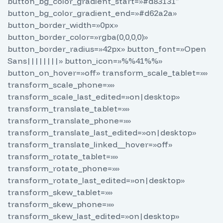
button_bg_color_gradient_start=»#d83131″
button_bg_color_gradient_end=»#d62a2a»
button_border_width=»0px»
button_border_color=»rgba(0,0,0,0)»
button_border_radius=»42px» button_font=»Open
Sans||||||||» button_icon=»%%41%%»
button_on_hover=»off» transform_scale_tablet=»»
transform_scale_phone=»»
transform_scale_last_edited=»on|desktop»
transform_translate_tablet=»»
transform_translate_phone=»»
transform_translate_last_edited=»on|desktop»
transform_translate_linked__hover=»off»
transform_rotate_tablet=»»
transform_rotate_phone=»»
transform_rotate_last_edited=»on|desktop»
transform_skew_tablet=»»
transform_skew_phone=»»
transform_skew_last_edited=»on|desktop»