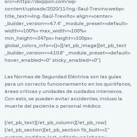
src=»https://dwppon.com/wp-
content/uploads/2020/11/Ing.-Saul-Trevino.webp»
title_text=»Ing.-Saúl-Treviño» align=»center»
_builder_version=»4.7.4″ _module_preset=»default»
width=»100%» max_width=»100%»
min_height=»347px» height=»100px»
global_colors_info=»{}»][/et_pb_image][et_pb_text
_builder_version=»4.10.8″ _module_preset=»default»
hover_enabled=»0″ sticky_enabled=»0″]
Las Normas de Seguridad Eléctrica son las guías
para un correcto funcionamiento en los quirófanos,
áreas críticas y unidades de cuidados intensivos.
Con esto, se pueden evitar accidentes, incluso la
muerte del paciente o personal médico.
[/et_pb_text][/et_pb_column][/et_pb_row]
[/et_pb_section][et_pb_section fb_built=»1″