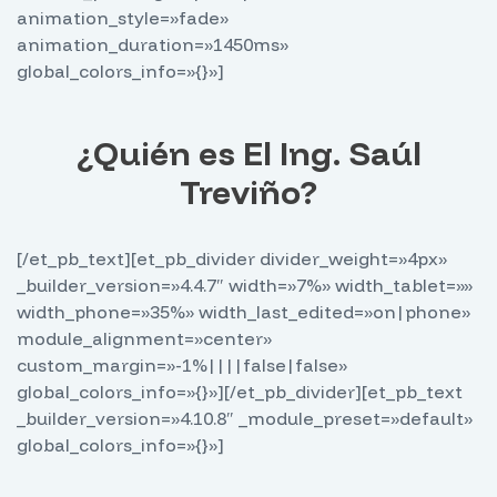
animation_style=»fade»
animation_duration=»1450ms»
global_colors_info=»{}»]
¿Quién es El Ing. Saúl
Treviño?
[/et_pb_text][et_pb_divider divider_weight=»4px»
_builder_version=»4.4.7″ width=»7%» width_tablet=»»
width_phone=»35%» width_last_edited=»on|phone»
module_alignment=»center»
custom_margin=»-1%||||false|false»
global_colors_info=»{}»][/et_pb_divider][et_pb_text
_builder_version=»4.10.8″ _module_preset=»default»
global_colors_info=»{}»]