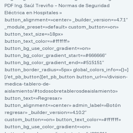
PDF Ing. Saúl Treviño – Normas de Seguridad
Eléctrica en Hospitales »
button_alignment=»center» _builder_version=»4.7.1″
_module_preset=»default» custom_button=»on»
button_text_size=»18px»
button_text_color=»#ffffff»
button_bg_use_color_gradient=»on»
button_bg_color_gradient_start=»#666666″
button_bg_color_gradient_end=»#515151″
button_border_radius=»5px» global_colors_info=»{}»]
[/et_pb_button][et_pb_button button_url=»/division-
medica-tablero-de-
aislamiento/#todosobretablerosdeaislamiento»
button_text=»Regresar»
button_alignment=»center» admin_label=»Botón
regresar» _builder_version=»4.10.2″
custom_button=»on» button_text_color=»#ffffff»
button_bg_use_color_gradient=»on»