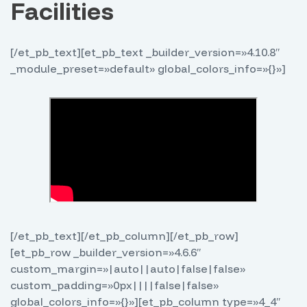
Facilities
[/et_pb_text][et_pb_text _builder_version=»4.10.8″
_module_preset=»default» global_colors_info=»{}»]
[/et_pb_text][/et_pb_column][/et_pb_row]
[et_pb_row _builder_version=»4.6.6″
custom_margin=»|auto||auto|false|false»
custom_padding=»0px||||false|false»
global_colors_info=»{}»][et_pb_column type=»4_4″