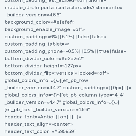
custom_padding_last_edited=»on|phone»
module_id=»ImportanciaTablerosdeAislamiento»
_builder_version=»4.6.6″
background_color=»#efefef»
background_enable_image=»off»
custom_padding=»6%||5.1%||false|false»
custom_padding_tablet=»»
custom_padding_phone=»0.5%||0.5%||true|false»
bottom_divider_color=»#e2e2e2″
bottom_divider_height=»127px»
bottom_divider_flip=»vertical» locked=»off»
global_colors_info=»{}»][et_pb_row
_builder_version=»4.4.7″ custom_padding=»||0px|||»
global_colors_info=»{}»][et_pb_column type=»4_4″
_builder_version=»4.4.7″ global_colors_info=»{}»]
[et_pb_text _builder_version=»4.6.6″
header_font=»Antic|||on|||||»
header_text_align=»center»
header_text_color=»#595959″