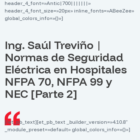
header_4_font=»Antic|700|||||||»
header_4_font_size=»20px» inline_fonts=»ABeeZee»
global_colors_info=»{}»]
Ing. Saúl Treviño |
Normas de Seguridad
Eléctrica en Hospitales
NFPA 70, NFPA 99 y
NEC [Parte 2]
[/et_pb_text][et_pb_text _builder_version=»4.10.8″
_module_preset=»default» global_colors_info=»{}»]