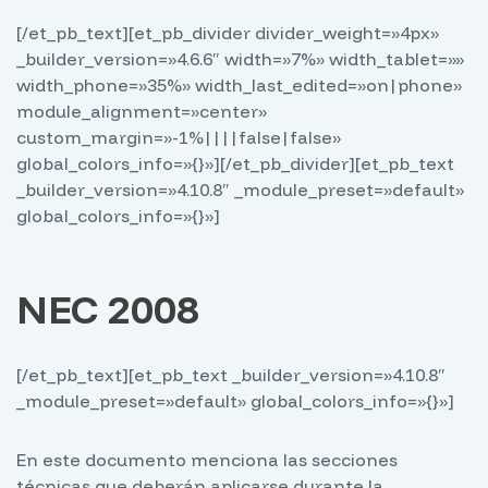
[/et_pb_text][et_pb_divider divider_weight=»4px»
_builder_version=»4.6.6″ width=»7%» width_tablet=»»
width_phone=»35%» width_last_edited=»on|phone»
module_alignment=»center»
custom_margin=»-1%||||false|false»
global_colors_info=»{}»][/et_pb_divider][et_pb_text
_builder_version=»4.10.8″ _module_preset=»default»
global_colors_info=»{}»]
NEC 2008
[/et_pb_text][et_pb_text _builder_version=»4.10.8″
_module_preset=»default» global_colors_info=»{}»]
En este documento menciona las secciones
técnicas que deberán aplicarse durante la